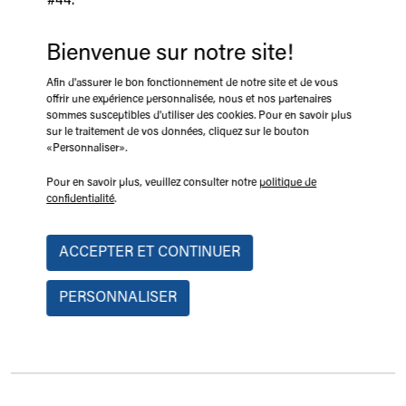
#44.
2025-04-25 07:04
Bienvenue sur notre site!
EN SAVOIR PLUS
Afin d'assurer le bon fonctionnement de notre site et de vous
offrir une expérience personnalisée, nous et nos partenaires
sommes susceptibles d'utiliser des cookies. Pour en savoir plus
sur le traitement de vos données, cliquez sur le bouton
«Personnaliser».
LAS VEGAS, NEVADA
Pour en savoir plus, veuillez consulter notre
politique de
confidentialité
.
ARA Show 2025
Rejoignez e-Trak au kiosque 6111 de l'ARA Show 2025,
qui se tiendra au Las Vegas Convention Center.
ACCEPTER ET CONTINUER
2024-12-03 13:12
PERSONNALISER
EN SAVOIR PLUS